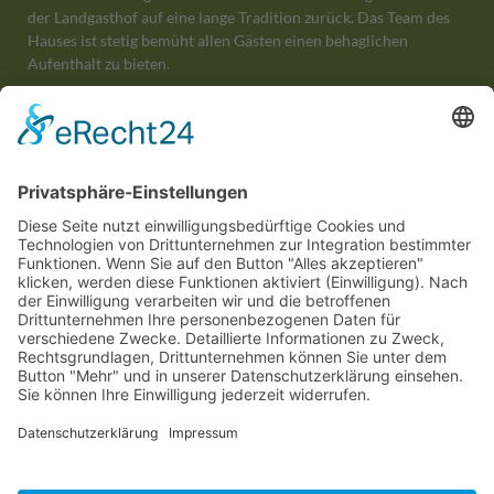
der Landgasthof auf eine lange Tradition zurück. Das Team des
Hauses ist stetig bemüht allen Gästen einen behaglichen
Aufenthalt zu bieten.
Wir freuen uns auf Ihren Besuch!
Im Ausschank
Navigation
Home
Über uns
Zimmer & Preise
überspringen
Speisen & Getränke
Aktivitäten
Sonstiges
Rechtliches